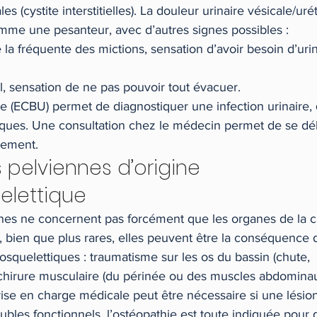
s (cystite interstitielles). La douleur urinaire vésicale/urét
mme une pesanteur, avec d’autres signes possibles :
la fréquente des mictions, sensation d’avoir besoin d’urine
l, sensation de ne pas pouvoir tout évacuer.
re (ECBU) permet de diagnostiquer une infection urinaire, q
otiques. Une consultation chez le médecin permet de se dé
dement.
 pelviennes d’origine 
elettique
nes ne concernent pas forcément que les organes de la c
, bien que plus rares, elles peuvent être la conséquence 
squelettiques : traumatisme sur les os du bassin (chute, 
hirure musculaire (du périnée ou des muscles abdominau
ise en charge médicale peut être nécessaire si une lésion
oubles fonctionnels, l’ostéopathie est toute indiquée pour 