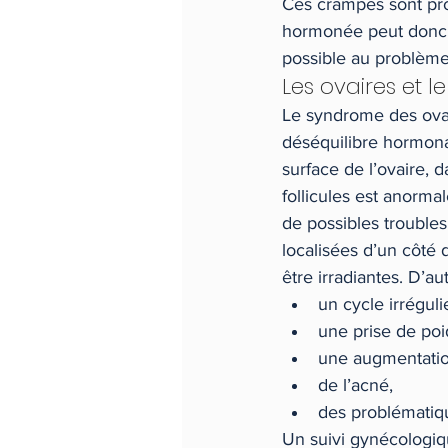
Ces crampes sont pro
hormonée peut donc a
possible au problème
Les ovaires et 
Le syndrome des ovai
déséquilibre hormonal.
surface de l’ovaire, 
follicules est anorma
de possibles trouble
localisées d’un côté d
être irradiantes. D’a
un cycle irréguli
une prise de poi
une augmentation
de l’acné,
des problématique
Un suivi gynécologiqu