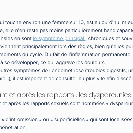
 qui touche environ une femme sur 10, est aujourd’hui mie
, elle n’en reste pas moins particulièrement handicapant
nales en sont 
le symptôme principal 
: chroniques et souv
rviennent principalement lors des règles, bien qu’elles pui
 moments du cycle. Du fait de l’inflammation permanente,
 à se développer, ce qui aggrave les douleurs.
utres symptômes de l’endométriose (troubles digestifs, uri
…), il est important de consulter au plus vite afin d’accél
.
t et après les rapports : les dyspareunies
 et après les rapports sexuels sont nommées « dyspareunie
« d’intromission » ou « superficielles » qui sont localisées
 pénétration,