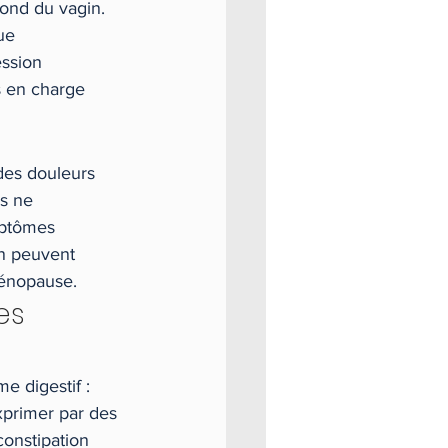
fond du vagin.
ue 
ssion 
s en charge 
des douleurs 
es ne 
mptômes 
on peuvent 
ménopause.
es 
 digestif : 
xprimer par des 
onstipation 