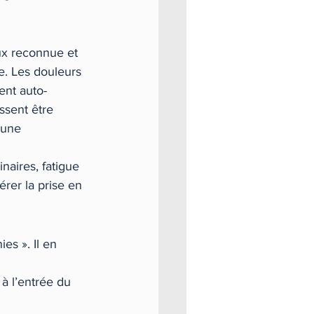
ux reconnue et 
e. Les douleurs 
ent auto-
ssent être 
 une 
naires, fatigue 
érer la prise en 
s ». Il en 
 à l’entrée du 