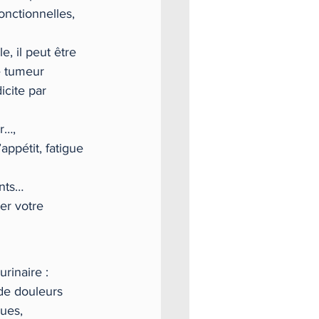
onctionnelles, 
, il peut être 
e tumeur 
cite par 
r…,
ppétit, fatigue 
ents…
er votre 
rinaire : 
de douleurs 
ues, 