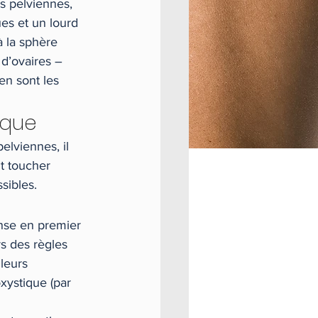
s pelviennes, 
es et un lourd 
 la sphère 
d’ovaires – 
en sont les 
ique
elviennes, il 
t toucher 
sibles.
ense en premier 
rs des règles 
leurs 
xystique (par 