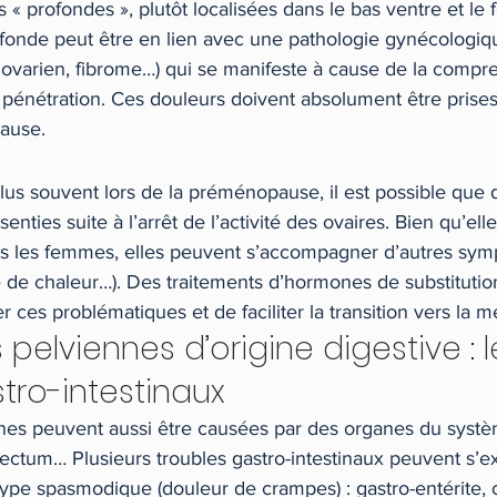
 « profondes », plutôt localisées dans le bas ventre et le 
onde peut être en lien avec une pathologie gynécologiq
 ovarien, fibrome…) qui se manifeste à cause de la compre
 pénétration. Ces douleurs doivent absolument être prise
cause.
lus souvent lors de la préménopause, il est possible que 
enties suite à l’arrêt de l’activité des ovaires. Bien qu’ell
es les femmes, elles peuvent s’accompagner d’autres sy
e de chaleur…). Des traitements d’hormones de substituti
 ces problématiques et de faciliter la transition vers la 
 pelviennes d’origine digestive : l
tro-intestinaux
nes peuvent aussi être causées par des organes du système
rectum… Plusieurs troubles gastro-intestinaux peuvent s’e
ype spasmodique (douleur de crampes) : gastro-entérite, c