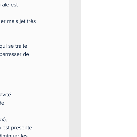
rale est 
r mais jet très 
ui se traite 
barrasser de 
avité 
de 
x), 
 est présente, 
diminuer les 