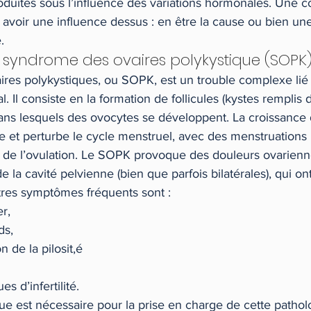
duites sous l’influence des variations hormonales. Une c
voir une influence dessus : en être la cause ou bien une
.
le syndrome des ovaires polykystique (SOPK
res polykystiques, ou SOPK, est un trouble complexe lié 
 Il consiste en la formation de follicules (kystes remplis de
dans lesquels des ovocytes se développent. La croissance 
le et perturbe le cycle menstruel, avec des menstruations i
s de l’ovulation. Le SOPK provoque des douleurs ovarienn
e la cavité pelvienne (bien que parfois bilatérales), qui o
utres symptômes fréquents sont :
er,
ds,
 de la pilosit,é
s d’infertilité.
e est nécessaire pour la prise en charge de cette patholo