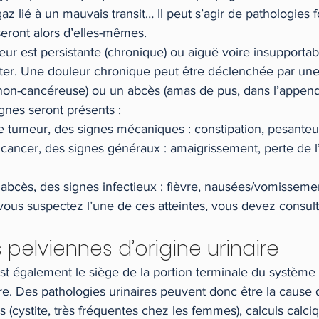
z lié à un mauvais transit… Il peut s’agir de pathologies f
seront alors d’elles-mêmes.
eur est persistante (chronique) ou aiguë voire insupportable
ter. Une douleur chronique peut être déclenchée par un
non-cancéreuse) ou un abcès (amas de pus, dans l’appendi
gnes seront présents :
e tumeur, des signes mécaniques : constipation, pesanteu
 cancer, des signes généraux : amaigrissement, perte de l’a
 abcès, des signes infectieux : fièvre, nausées/vomissem
 vous suspectez l’une de ces atteintes, vous devez consult
 pelviennes d’origine urinaire
st également le siège de la portion terminale du système u
tre. Des pathologies urinaires peuvent donc être la cause 
s (cystite, très fréquentes chez les femmes), calculs calciq