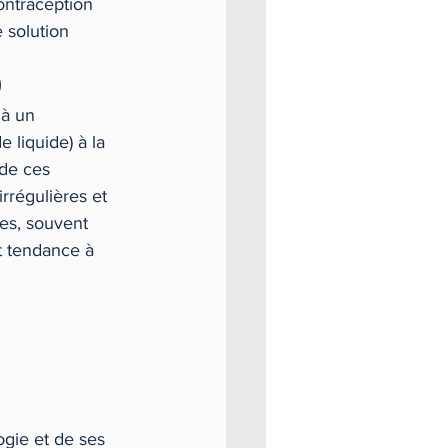
ontraception 
 solution 
)
à un 
 liquide) à la 
de ces 
rrégulières et 
es, souvent 
nt tendance à 
gie et de ses 