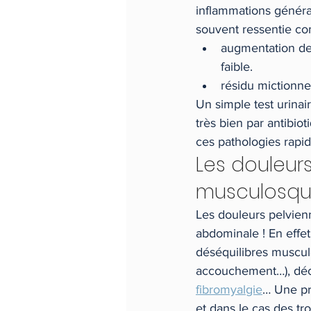
inflammations générale
souvent ressentie co
augmentation de 
faible.
résidu mictionne
Un simple test urinai
très bien par antibi
ces pathologies rapi
Les douleurs
musculosqu
Les douleurs pelvien
abdominale ! En effet
déséquilibres musculo
accouchement…), déc
fibromyalgie
… Une pr
et dans le cas des tr