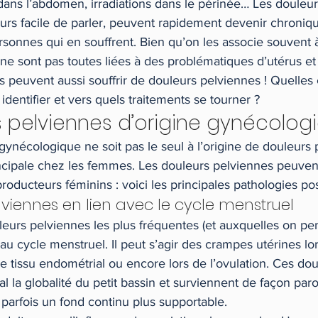
dans l’abdomen, irradiations dans le périnée… Les douleur
jours facile de parler, peuvent rapidement devenir chroniqu
sonnes qui en souffrent. Bien qu’on les associe souvent à
ne sont pas toutes liées à des problématiques d’utérus et 
s peuvent aussi souffrir de douleurs pelviennes ! Quelles 
dentifier et vers quels traitements se tourner ?
s pelviennes d’origine gynécolog
ynécologique ne soit pas le seul à l’origine de douleurs p
incipale chez les femmes. Les douleurs pelviennes peuven
roducteurs féminins : voici les principales pathologies pos
lviennes en lien avec le cycle menstruel
leurs pelviennes les plus fréquentes (et auxquelles on p
s au cycle menstruel. Il peut s’agir des crampes utérines lo
 le tissu endométrial ou encore lors de l’ovulation. Ces dou
 la globalité du petit bassin et surviennent de façon paro
parfois un fond continu plus supportable.