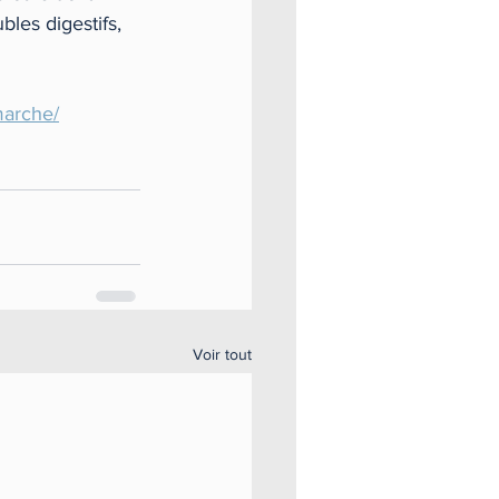
bles digestifs, 
marche/
Voir tout