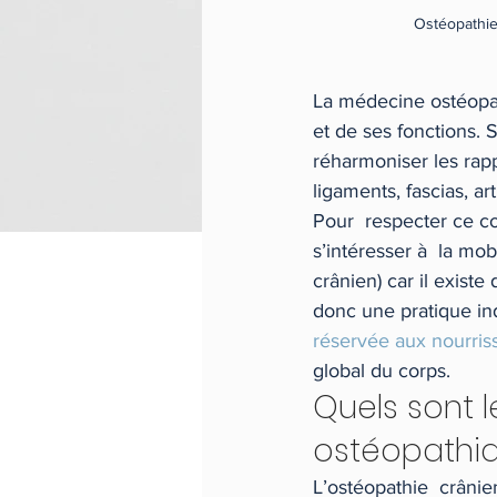
Ostéopathi
La médecine ostéopa
et de ses fonctions. S
réharmoniser les rapp
ligaments, fascias, art
Pour  respecter ce c
s’intéresser à  la mob
crânien) car il existe
donc une pratique ind
réservée aux nourris
global du corps.
Quels sont l
ostéopathiq
L’ostéopathie  crânien