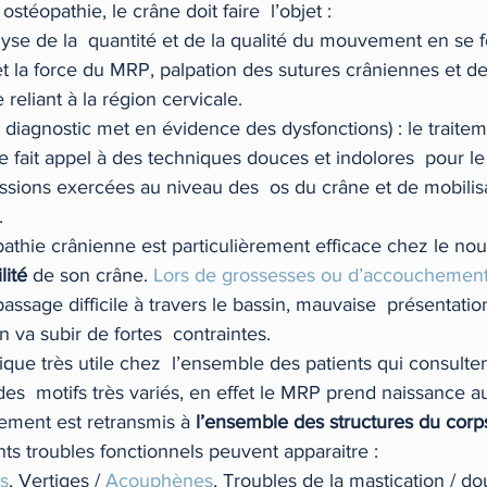
ostéopathie, le crâne doit faire  l’objet :
alyse de la  quantité et de la qualité du mouvement en se fo
et la force du MRP, palpation des sutures crâniennes et d
reliant à la région cervicale.
le diagnostic met en évidence des dysfonctions) : le traite
 fait appel à des techniques douces et indolores  pour le
sions exercées au niveau des  os du crâne et de mobilisat
.
opathie crânienne est particulièrement efficace chez le nour
lité
 de son crâne. 
Lors de grossesses ou d’accouchements 
assage difficile à travers le bassin, mauvaise  présentatio
 va subir de fortes  contraintes.
que très utile chez  l’ensemble des patients qui consulte
des  motifs très variés, en effet le MRP prend naissance a
ment est retransmis à 
l’ensemble des structures du corp
ents troubles fonctionnels peuvent apparaitre :
s
, Vertiges / 
Acouphènes
, Troubles de la mastication / do