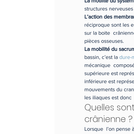
La motilité du systè
structures nerveuses 
L’action des membra
réciproque sont les e
sur la boite  crânien
pièces osseuses.
La mobilité du sacrum
bassin, c’est la 
dure-
mécanique  composé d
supérieure est représe
inférieure est représ
mouvements du crane 
les iliaques est don
Quelles sont
crânienne ?
Lorsque  l’on pense à