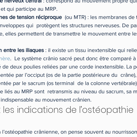
me nerveux central
 : correspond au mouvement propre qui
et qui participe au MRP.
nes de tension réciproque
  (ou MTR) : les membranes de 
nveloppes qui  protègent les structures nerveuses. De par
ne, elles permettent de transmettre le mouvement entre les
 entre les iliaques
 : il existe un tissu inextensible qui reli
mère
.  Le système crânio sacré peut donc être comparé 
e deux poulies reliées par une corde inextensible. La po
ntée par l’occiput (os de la partie postérieure du  crâne), 
entée par le sacrum (os terminal  de la colonne vertébrale)
liés au MRP sont  retransmis au niveau du sacrum, sa mo
c  indispensable au mouvement crânien.
 les indications de l’ostéopathie 
 l’ostéopathie crânienne, on pense souvent au nourrisson 