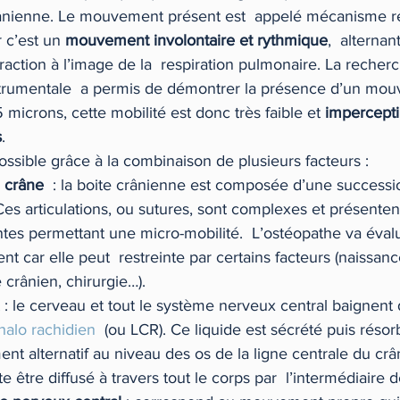
rânienne. Le mouvement présent est  appelé mécanisme re
 c’est un 
mouvement involontaire et rythmique
,  alterna
raction à l’image de la  respiration pulmonaire. La recher
strumentale  a permis de démontrer la présence d’un mo
 microns, cette mobilité est donc très faible et 
impercepti
s
.
sible grâce à la combinaison de plusieurs facteurs :
u crâne
  : la boite crânienne est composée d’une successi
 Ces articulations, ou sutures, sont complexes et présenten
entes permettant une micro-mobilité.  L’ostéopathe va évalu
t car elle peut  restreinte par certains facteurs (naissance 
 crânien, chirurgie…).
 : le cerveau et tout le système nerveux central baignent 
halo rachidien
  (ou LCR). Ce liquide est sécrété puis résor
t alternatif au niveau des os de la ligne centrale du crân
être diffusé à travers tout le corps par  l’intermédiaire d