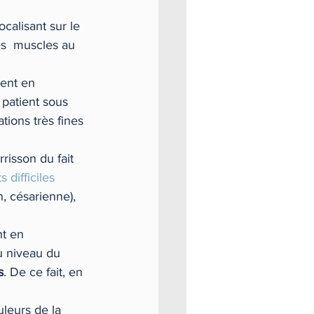
calisant sur le 
es  muscles au 
ment en  
 patient sous 
ions très fines 
risson du fait 
difficiles
n, césarienne), 
nt en 
u niveau du 
s
. De ce fait, en 
uleurs de la 