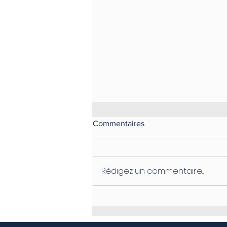
Le cabinet est équipé d'une
Commentaires
climatisation!
N'hésitez pas à prendre rendez
vous avec Solenne!
Rédigez un commentaire...