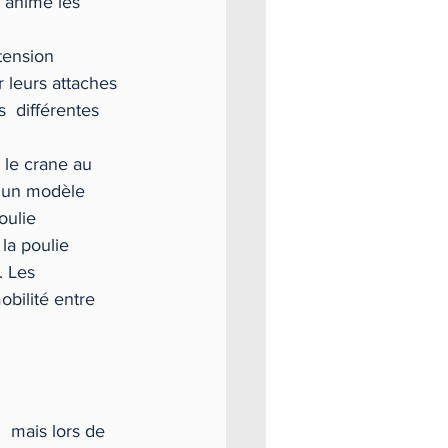
 anime les 
tension 
 leurs attaches 
  différentes 
e le crane au 
à un modèle 
ulie  
la poulie 
. Les 
bilité entre 
 mais lors de 