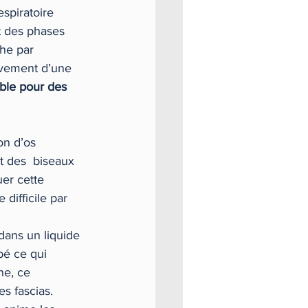
spiratoire 
nt des phases 
che par 
uvement d’une 
ble pour des 
on d’os 
t des  biseaux 
er cette 
difficile par 
dans un liquide 
bé ce qui 
e, ce  
es fascias.