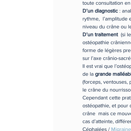
toute consultation en 
D’un diagnostic
 : an
rythme,  l’amplitude 
niveau du crâne ou le 
D’un traitement
  (si 
ostéopathie crânienne
forme de légères pres
sur l’axe crânio-sacré
Il est vrai que l’osté
de la 
grande malléabi
(forceps, ventouses, p
le crâne du nourrisson
Cependant cette prati
ostéopathie, et pour 
crâne  mais ce mouve
cas d’atteinte, différ
Céphalées / 
Migraine