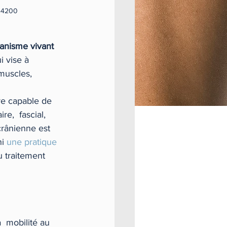
44200
rganisme vivant
i vise à 
(muscles, 
tre capable de 
e,  fascial, 
crânienne est 
i 
une pratique 
u traitement 
  mobilité au 