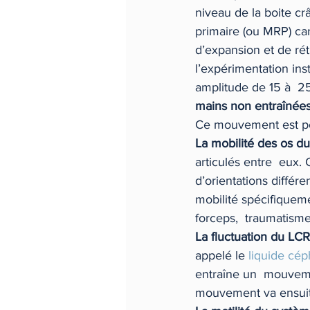
niveau de la boite c
primaire (ou MRP) car
d’expansion et de rét
l’expérimentation in
amplitude de 15 à  25
mains non entraînée
Ce mouvement est pos
La mobilité des os d
articulés entre  eux.
d’orientations différ
mobilité spécifiquemen
forceps,  traumatisme
La fluctuation du LCR
appelé le 
liquide cép
entraîne un  mouvemen
mouvement va ensuite 