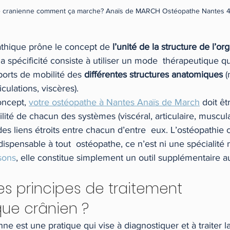
e cranienne comment ça marche? Anaïs de MARCH Ostéopathe Nantes 
thique prône le concept de 
l’unité de la structure de l’o
a spécificité consiste à utiliser un mode  thérapeutique qu
orts de mobilité des 
différentes structures anatomiques
 
iculations, viscères).
oncept, 
votre ostéopathe à Nantes Anaïs de March
 doit ê
ilité de chacun des systèmes (viscéral, articulaire, musculair
 des liens étroits entre chacun d’entre  eux. L’ostéopathie 
ispensable à tout  ostéopathe, ce n’est ni une spécialité n
sons
, elle constitue simplement un outil supplémentaire a
es principes de traitement 
ue crânien ?
ne est une pratique qui vise à diagnostiquer et à traiter la